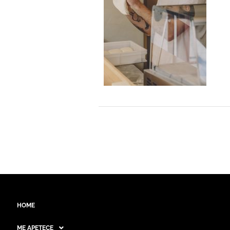
HOME
ME APETECE