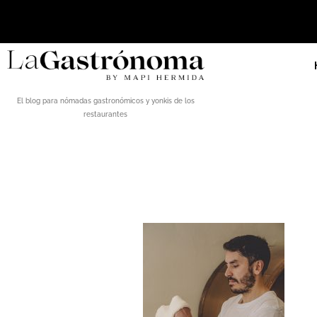
El blog para nómadas gastronómicos y yonkis de los
restaurantes