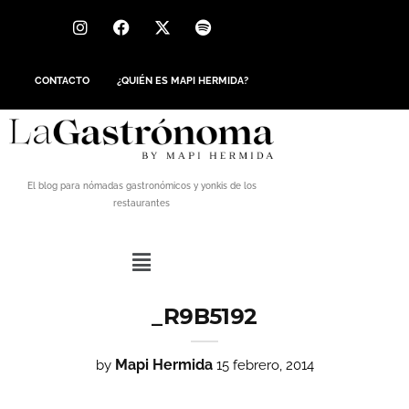
CONTACTO
¿QUIÉN ES MAPI HERMIDA?
El blog para nómadas gastronómicos y yonkis de los
restaurantes
_R9B5192
Mapi Hermida
by
15 febrero, 2014