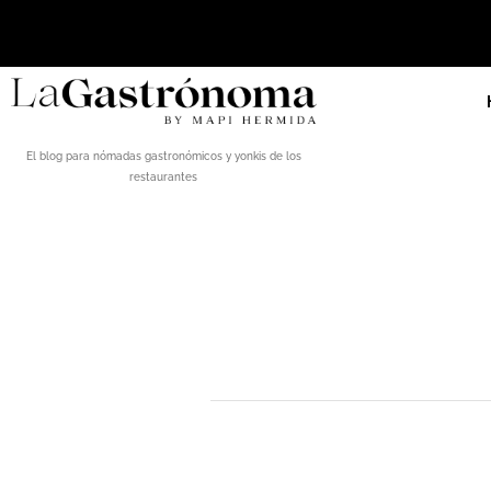
El blog para nómadas gastronómicos y yonkis de los
restaurantes