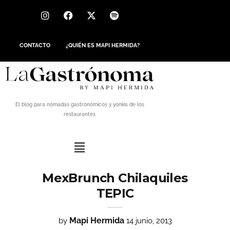
CONTACTO
¿QUIÉN ES MAPI HERMIDA?
El blog para nómadas gastronómicos y yonkis de los
restaurantes
MexBrunch Chilaquiles
TEPIC
Mapi Hermida
by
14 junio, 2013