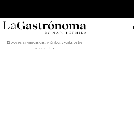
El blog para nómadas gastronómicos y yonkis de los
restaurantes