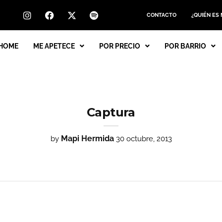
CONTACTO
¿QUIÉN ES
HOME
ME APETECE
POR PRECIO
POR BARRIO
Captura
Mapi Hermida
by
30 octubre, 2013