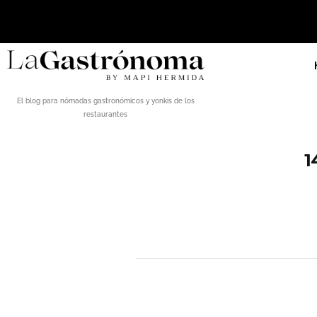
El blog para nómadas gastronómicos y yonkis de los
restaurantes
1