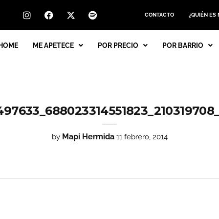
CONTACTO
¿QUIÉN ES
HOME
ME APETECE
POR PRECIO
POR BARRIO
497633_688023314551823_210319708
Mapi Hermida
by
11 febrero, 2014