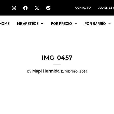
CONTACTO
¿QUIÉN ES
HOME
ME APETECE
POR PRECIO
POR BARRIO
IMG_0457
Mapi Hermida
by
11 febrero, 2014