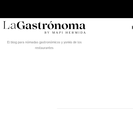
El blog para nómadas gastronómicos y yonkis de los
restaurantes