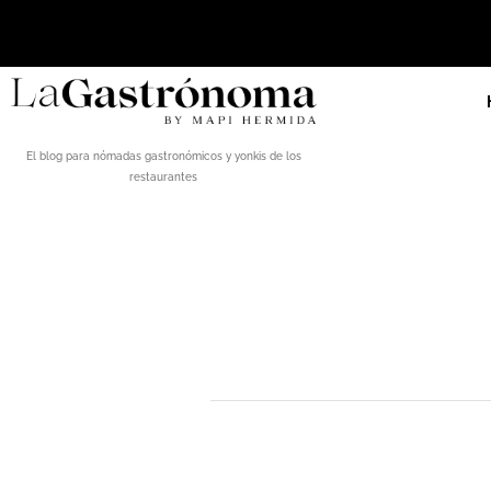
El blog para nómadas gastronómicos y yonkis de los
restaurantes