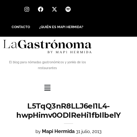
CONTACTO
¿QUIÉN ES MAPI HERMIDA?
El blog para nómadas gastronómicos y yonkis de los
restaurantes
L5TqQ3nR8LLJ6eI1L4-
hwpHimv0ODlReHi1fbIlbelY
Mapi Hermida
by
31 julio, 2013