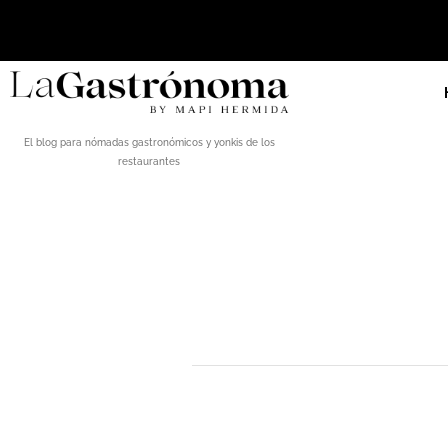
El blog para nómadas gastronómicos y yonkis de los
restaurantes