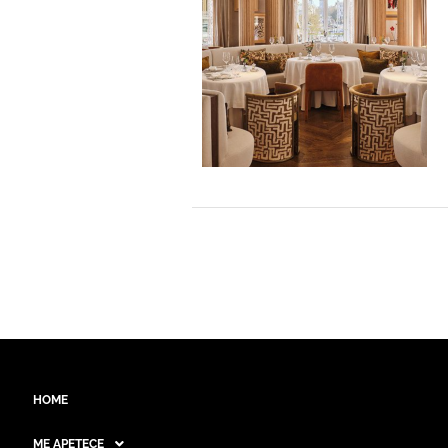
HOME
ME APETECE