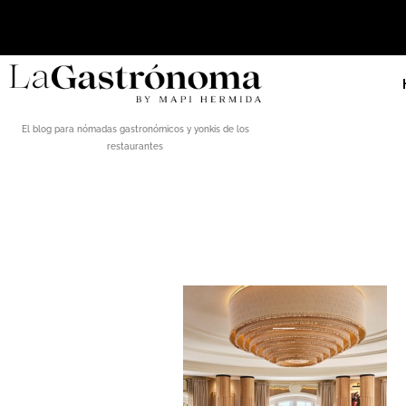
El blog para nómadas gastronómicos y yonkis de los
restaurantes