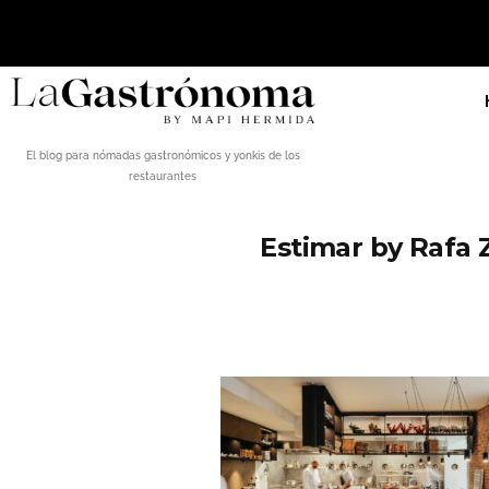
El blog para nómadas gastronómicos y yonkis de los
restaurantes
Estimar by Rafa 