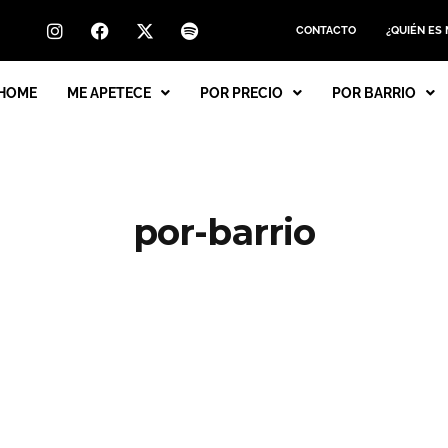
CONTACTO
¿QUIÉN ES
HOME
ME APETECE
POR PRECIO
POR BARRIO
por-barrio