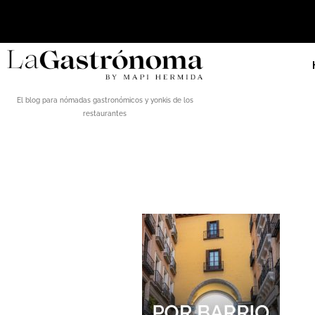
El blog para nómadas gastronómicos y yonkis de los
restaurantes