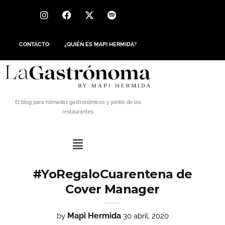
CONTACTO
¿QUIÉN ES MAPI HERMIDA?
El blog para nómadas gastronómicos y yonkis de los
restaurantes
#YoRegaloCuarentena de
Cover Manager
Mapi Hermida
by
30 abril, 2020