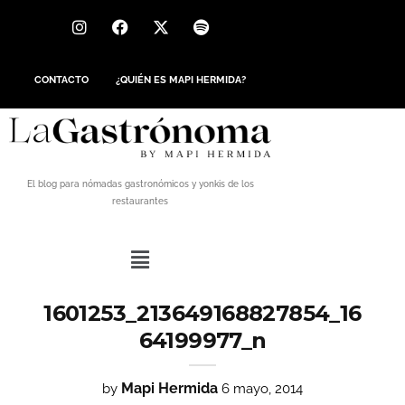
CONTACTO
¿QUIÉN ES MAPI HERMIDA?
El blog para nómadas gastronómicos y yonkis de los
restaurantes
1601253_213649168827854_16
64199977_n
Mapi Hermida
by
6 mayo, 2014