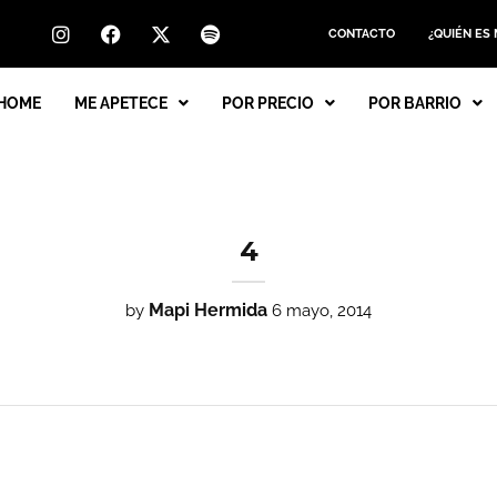
CONTACTO
¿QUIÉN ES
HOME
ME APETECE
POR PRECIO
POR BARRIO
4
Mapi Hermida
by
6 mayo, 2014