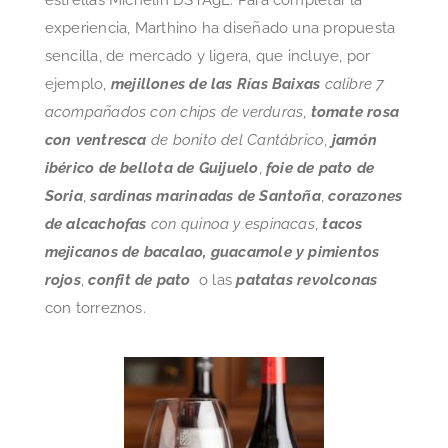
experiencia, Marthino ha diseñado una propuesta
sencilla, de mercado y ligera, que incluye, por
ejemplo,
mejillones de las Rías Baixas
calibre 7
acompañados con chips de verduras
,
tomate rosa
con ventresca
de bonito del Cantábrico
,
jamón
ibérico de bellota de Guijuelo
,
foie de pato de
Soria
,
sardinas marinadas de Santoña
,
corazones
de alcachofas
con quinoa y espinacas
,
tacos
mejicanos de bacalao, guacamole y pimientos
rojos
,
confit de pato
o las
patatas revolconas
con torreznos.