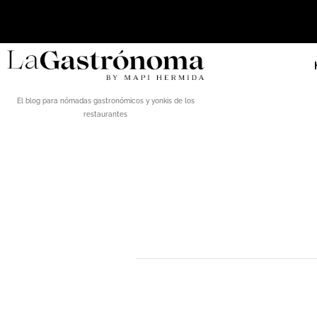
El blog para nómadas gastronómicos y yonkis de los
restaurantes