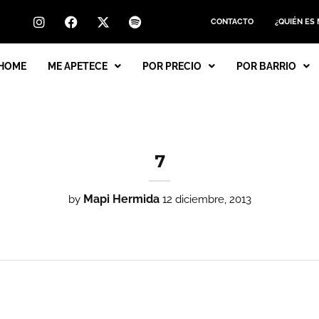
CONTACTO
¿QUIÉN ES
HOME
ME APETECE
POR PRECIO
POR BARRIO
7
Mapi Hermida
by
12 diciembre, 2013