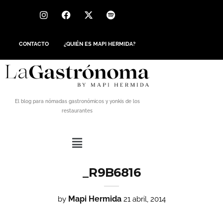
CONTACTO
¿QUIÉN ES MAPI HERMIDA?
El blog para nómadas gastronómicos y yonkis de los
restaurantes
_R9B6816
Mapi Hermida
by
21 abril, 2014