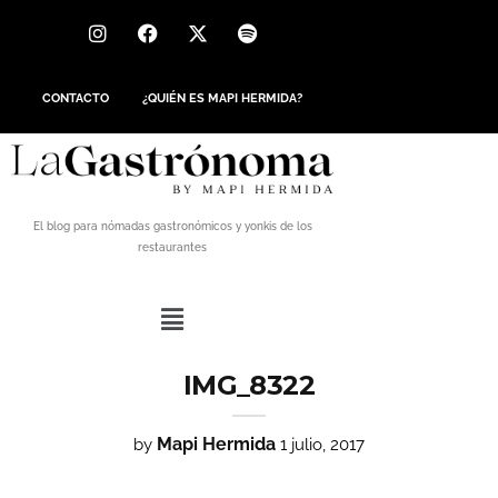
CONTACTO
¿QUIÉN ES MAPI HERMIDA?
El blog para nómadas gastronómicos y yonkis de los
restaurantes
IMG_8322
Mapi Hermida
by
1 julio, 2017