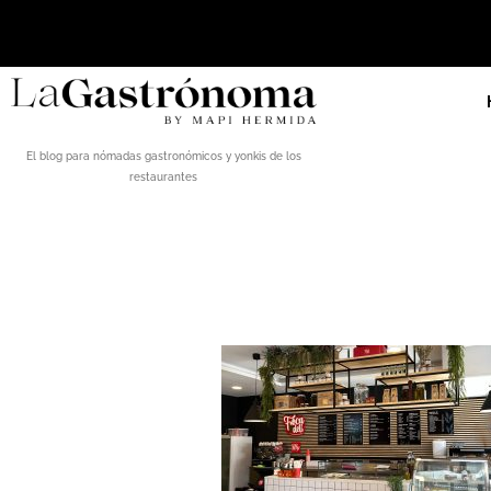
El blog para nómadas gastronómicos y yonkis de los
restaurantes