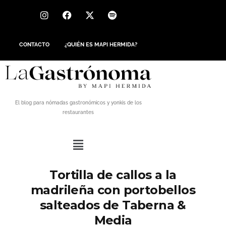
CONTACTO
¿QUIÉN ES MAPI HERMIDA?
El blog para nómadas gastronómicos y yonkis de los
restaurantes
Tortilla de callos a la
madrileña con portobellos
salteados de Taberna &
Media