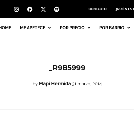
CONTACTO
¿QUIÉN ES
HOME
ME APETECE
POR PRECIO
POR BARRIO
_R9B5999
Mapi Hermida
by
31 marzo, 2014