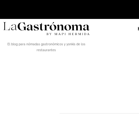
El blog para nómadas gastronómicos y yonkis de los
restaurantes