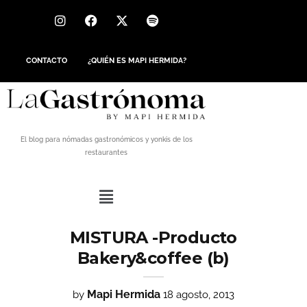
CONTACTO
¿QUIÉN ES MAPI HERMIDA?
El blog para nómadas gastronómicos y yonkis de los
restaurantes
MISTURA -Producto
Bakery&coffee (b)
Mapi Hermida
by
18 agosto, 2013