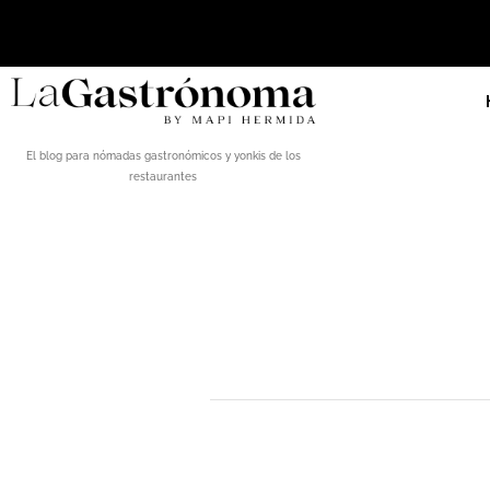
El blog para nómadas gastronómicos y yonkis de los
restaurantes