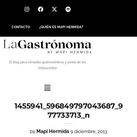
CONTACTO
¿QUIÉN ES MAPI HERMIDA?
El blog para nómadas gastronómicos y yonkis de los
restaurantes
1455941_596849797043687_9
77733713_n
Mapi Hermida
by
9 diciembre, 2013