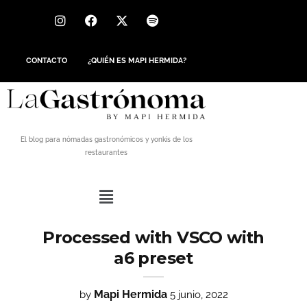
CONTACTO
¿QUIÉN ES MAPI HERMIDA?
El blog para nómadas gastronómicos y yonkis de los
restaurantes
Processed with VSCO with
a6 preset
Mapi Hermida
by
5 junio, 2022