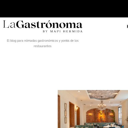
El blog para nómadas gastronómicos y yonkis de los
restaurantes