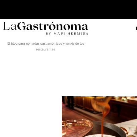
El blog para nómadas gastronómicos y yonkis de los
restaurantes