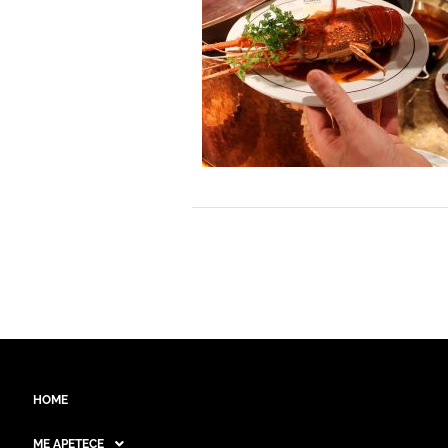
HOME
ME APETECE