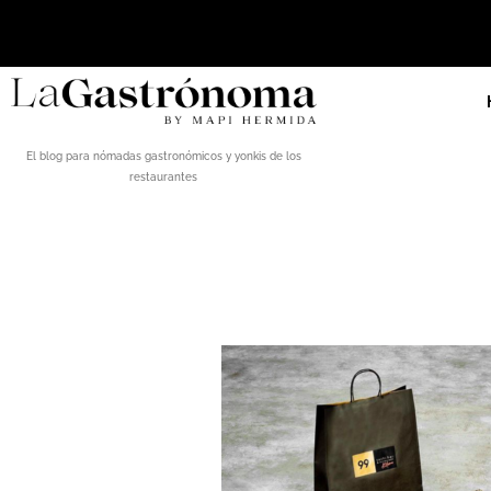
El blog para nómadas gastronómicos y yonkis de los
restaurantes