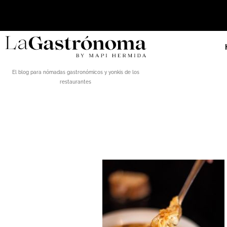
El blog para nómadas gastronómicos y yonkis de los
restaurantes