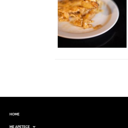
HOME
ME APETECE