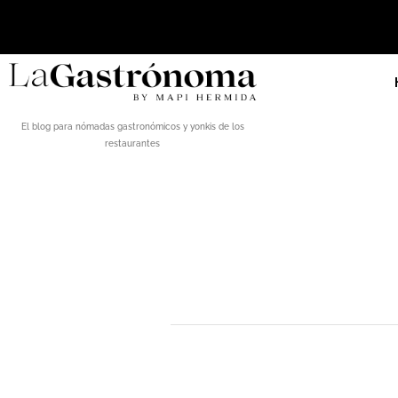
El blog para nómadas gastronómicos y yonkis de los
restaurantes