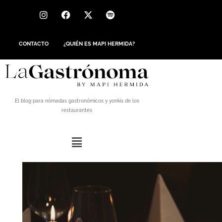
CONTACTO
¿QUIÉN ES MAPI HERMIDA?
El blog para nómadas gastronómicos y yonkis de los
restaurantes