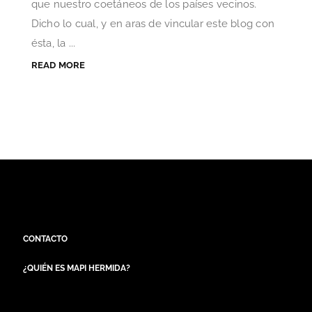
que nuestro coetáneos de los países vecinos.
Dicho lo cual, y en aras de vincular este blog con
ésta, la ...
READ MORE
CONTACTO
¿QUIÉN ES MAPI HERMIDA?