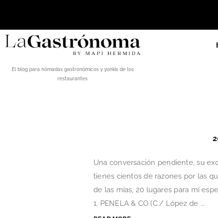
El blog para nómadas gastronómicos y yonkis de los
restaurantes
2
Una conversación pendiente, su exqu
tienes cientos de razones por las q
de las mías, 20 lugares para mí esp
1. PENELA & CO (C./ López de ...