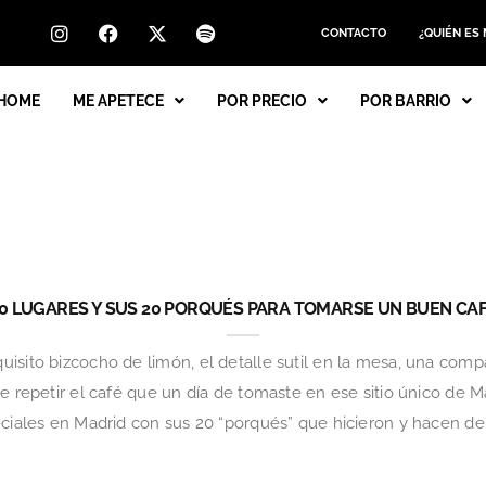
CONTACTO
¿QUIÉN ES
HOME
ME APETECE
POR PRECIO
POR BARRIO
0 LUGARES Y SUS 20 PORQUÉS PARA TOMARSE UN BUEN CA
isito bizcocho de limón, el detalle sutil en la mesa, una comp
ue repetir el café que un día de tomaste en ese sitio único de 
eciales en Madrid con sus 20 “porqués” que hicieron y hacen de 