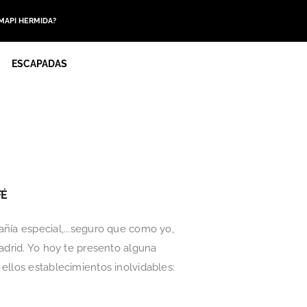
 MAPI HERMIDA?
ESCAPADAS
FÉ
añía especial,...seguro que como yo,
Madrid. Yo hoy te presento alguna
ellos establecimientos inolvidables: