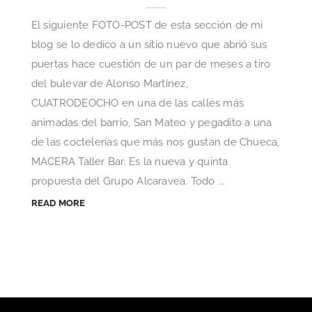
El siguiente FOTO-POST de esta sección de mi
blog se lo dedico a un sitio nuevo que abrió sus
puertas hace cuestión de un par de meses a tiro
del bulevar de Alonso Martínez,
CUATRODEOCHO en una de las calles más
animadas del barrio, San Mateo y pegadito a una
de las coctelerías que más nos gustan de Chueca,
MACERA Taller Bar. Es la nueva y quinta
propuesta del Grupo Alcaravea. Todo ...
READ MORE