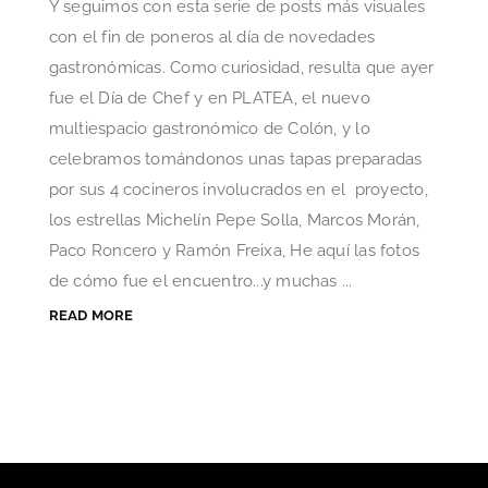
Y seguimos con esta serie de posts más visuales
con el fin de poneros al día de novedades
gastronómicas. Como curiosidad, resulta que ayer
fue el Día de Chef y en PLATEA, el nuevo
multiespacio gastronómico de Colón, y lo
celebramos tomándonos unas tapas preparadas
por sus 4 cocineros involucrados en el proyecto,
los estrellas Michelín Pepe Solla, Marcos Morán,
Paco Roncero y Ramón Freixa, He aquí las fotos
de cómo fue el encuentro...y muchas ...
READ MORE