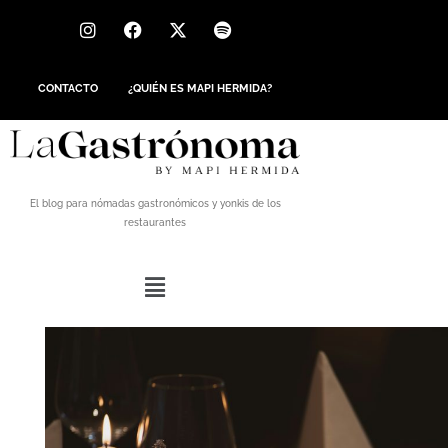
CONTACTO
¿QUIÉN ES MAPI HERMIDA?
El blog para nómadas gastronómicos y yonkis de los
restaurantes