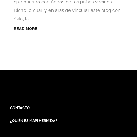
que nuestro coetáneos de los países vecinos.
Dicho lo cual, y en aras de vincular este blog con
ésta, la ...
READ MORE
CONTACTO
¿QUIÉN ES MAPI HERMIDA?