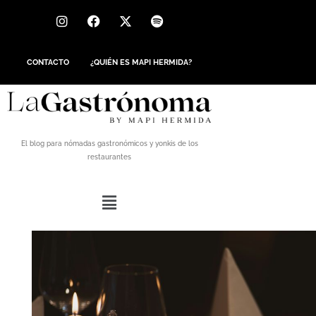
CONTACTO
¿QUIÉN ES MAPI HERMIDA?
El blog para nómadas gastronómicos y yonkis de los
restaurantes