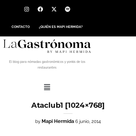
CONTACTO
¿QUIÉN ES MAPI HERMIDA?
El blog para nómadas gastronómicos y yonkis de los
restaurantes
Ataclub1 [1024×768]
Mapi Hermida
by
6 junio, 2014