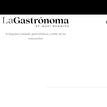
El blog para nómadas gastronómicos y yonkis de los
restaurantes