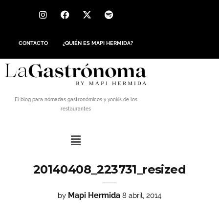
CONTACTO
¿QUIÉN ES MAPI HERMIDA?
El blog para nómadas gastronómicos y yonkis de los
restaurantes
20140408_223731_resized
Mapi Hermida
by
8 abril, 2014