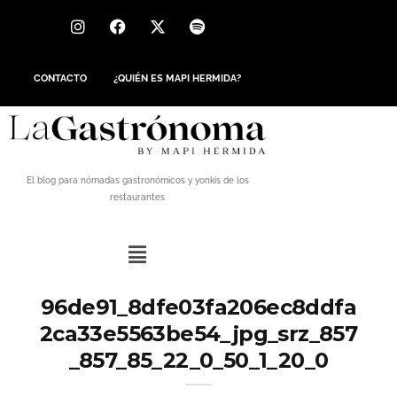
CONTACTO
¿QUIÉN ES MAPI HERMIDA?
El blog para nómadas gastronómicos y yonkis de los
restaurantes
96de91_8dfe03fa206ec8ddfa
2ca33e5563be54_jpg_srz_857
_857_85_22_0_50_1_20_0