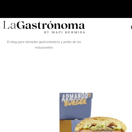
El blog para nómadas gastronómicos y yonkis de los
restaurantes