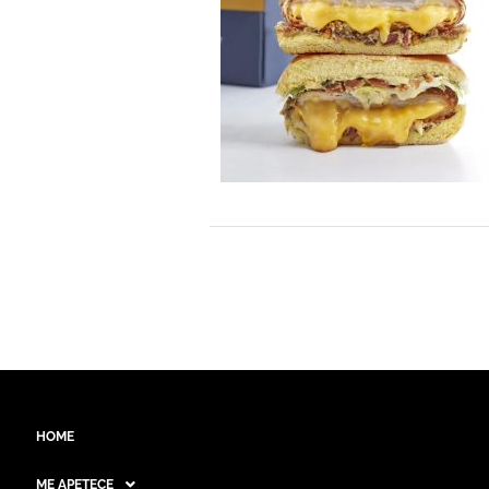
HOME
ME APETECE