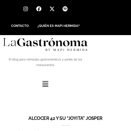
CONTACTO
¿QUIÉN ES MAPI HERMIDA?
El blog para nómadas gastronómicos y yonkis de los
restaurantes
ALCOCER 42 Y SU “JOYITA” JOSPER