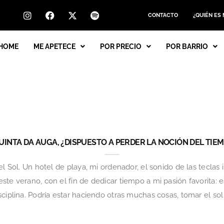
CONTACTO
¿QUIÉN ES
HOME
ME APETECE
POR PRECIO
POR BARRIO
UINTA DA AUGA, ¿DISPUESTO A PERDER LA NOCIÓN DEL TIE
el Sol. Un hotel de playa, mi ordenador, el sonido de las teclas
te verano, con el fin de dedicar tiempo a mi pasión favorita: es
ciplina. Podría estar haciendo otras muchas cosas, tomar el sol e