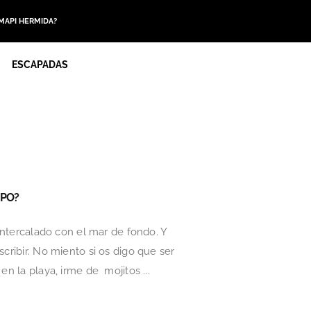
 MAPI HERMIDA?
ESCAPADAS
MPO?
 intercalado con el mar de fondo. Y
cribir. No miento si os digo que ser
n la playa, irme de mojitos ...