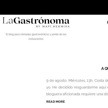
El blog para nómadas gastronómicos y yonkis de los
restaurantes
A Q
9 de agosto. Miércoles. 13h. Costa d
yo. He decidido resguardarme aquí es
bloguera aficionada requiere una dis
READ MORE