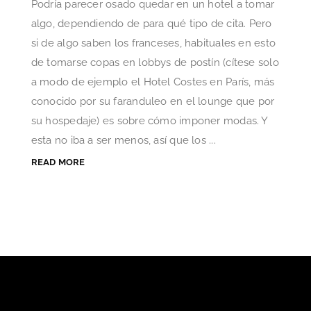
Podría parecer osado quedar en un hotel a tomar
algo, dependiendo de para qué tipo de cita. Pero
si de algo saben los franceses, habituales en esto
de tomarse copas en lobbys de postín (cítese solo
a modo de ejemplo el Hotel Costes en París, más
conocido por su faranduleo en el lounge que por
su hospedaje) es sobre cómo imponer modas. Y
esta no iba a ser menos, así que los ...
READ MORE