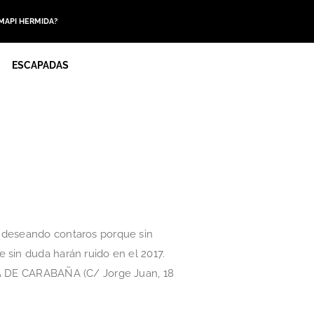
 MAPI HERMIDA?
ESCAPADAS
y deseando contaros porque sin
 sin duda harán ruido en el 2017.
RTA DE CARABAÑA (C/ Jorge Juan, 18