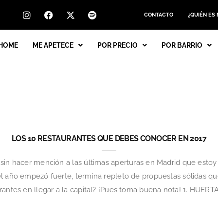
CONTACTO
¿QUIÉN ES
HOME
ME APETECE
POR PRECIO
POR BARRIO
LOS 10 RESTAURANTES QUE DEBES CONOCER EN 2017
 sin hacer mención a las últimas aperturas en Madrid que esto
l año empezó fuerte, termina repleto de propuestas sólidas que
urantes en llegar a la capital? ¡Pues toma buena nota! 1. HUE