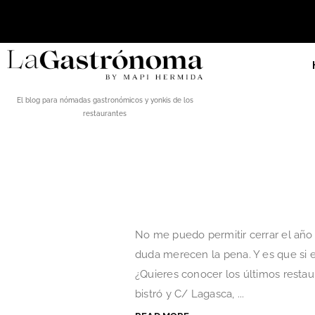
El blog para nómadas gastronómicos y yonkis de los
restaurantes
No me puedo permitir cerrar el año
duda merecen la pena. Y es que si e
¿Quieres conocer los últimos resta
bistró y C/ Lagasca, ...