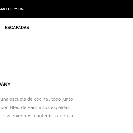
 MAPI HERMIDA?
ESCAPADAS
MPANY
una escuela de cocina… todo junto
rdon Bleu de París a sus espaldas,
 Telva mientras mantenía su propio