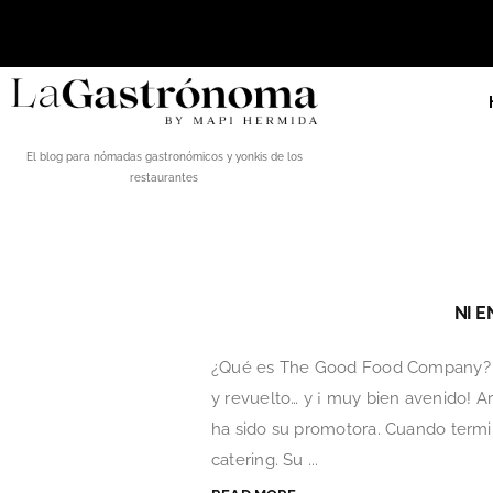
El blog para nómadas gastronómicos y yonkis de los
restaurantes
NI E
¿Qué es The Good Food Company? Pue
y revuelto… y ¡ muy bien avenido! Ar
ha sido su promotora. Cuando termin
catering. Su ...