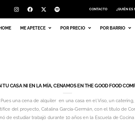
CONTACTO
¿QUIÉN ES
HOME
ME APETECE
POR PRECIO
POR BARRIO
N TU CASA NI EN LA MÍA, CENAMOS EN THE GOOD FOOD CO
s una cena de alquiler en una casa en el Viso, un catering, 
tífice del proyecto, Catalina García-Germán, con el título de Co
ó de estudiar trabajó durante 10 años en la Escuela de Cocina