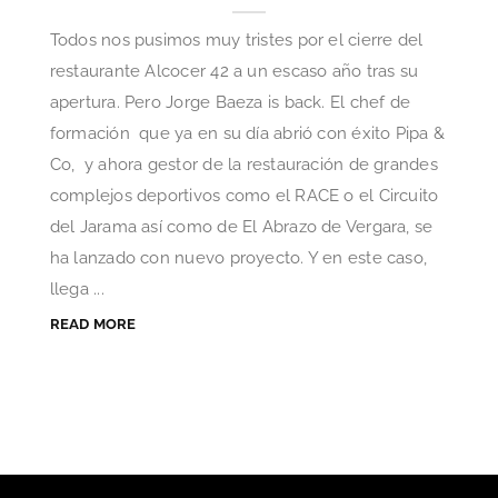
Todos nos pusimos muy tristes por el cierre del
restaurante Alcocer 42 a un escaso año tras su
apertura. Pero Jorge Baeza is back. El chef de
formación que ya en su día abrió con éxito Pipa &
Co, y ahora gestor de la restauración de grandes
complejos deportivos como el RACE o el Circuito
del Jarama así como de El Abrazo de Vergara, se
ha lanzado con nuevo proyecto. Y en este caso,
llega ...
READ MORE