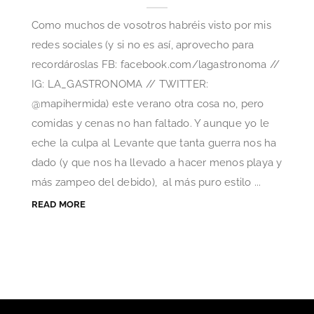
Como muchos de vosotros habréis visto por mis
redes sociales (y si no es así, aprovecho para
recordároslas FB: facebook.com/lagastronoma //
IG: LA_GASTRONOMA // TWITTER:
@mapihermida) este verano otra cosa no, pero
comidas y cenas no han faltado. Y aunque yo le
eche la culpa al Levante que tanta guerra nos ha
dado (y que nos ha llevado a hacer menos playa y
más zampeo del debido), al más puro estilo ...
READ MORE